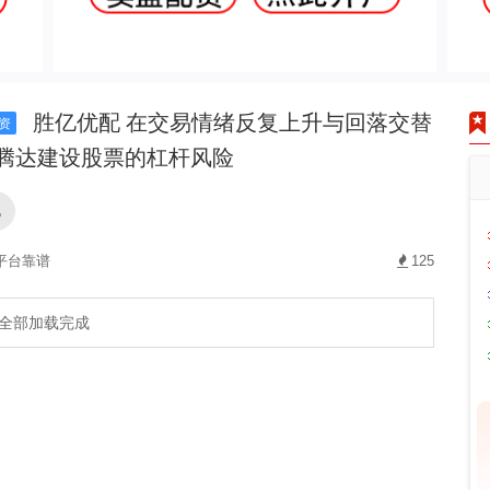
胜亿优配 在交易情绪反复上升与回落交替
资
,腾达建设股票的杠杆风险
配
平台靠谱
125
全部加载完成