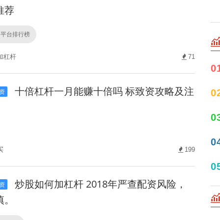
推荐
资平台排行榜
加杠杆
71
0
十倍杠杆一月能赚十倍吗 标致资攻略及注
0
资
0
0
买
199
0
炒股如何加杠杆 2018年严查配资风险，
资
慎。