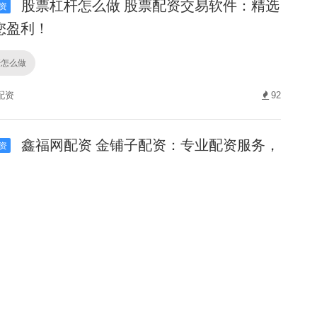
股票杠杆怎么做 股票配资交易软件：精选
资
您盈利！
杆怎么做
配资
92
鑫福网配资 金铺子配资：专业配资服务，
资
实现财富增值梦想！
配资
配资平台
187
前三配资平台 长沙炒股配资服务，助力投
资
实现资产增值梦想！