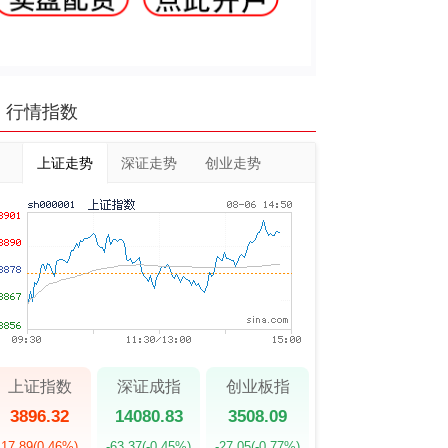
行情指数
上证走势
深证走势
创业走势
上证指数
深证成指
创业板指
3896.32
14080.83
3508.09
17.89
(0.46%)
-63.37
(-0.45%)
-27.05
(-0.77%)