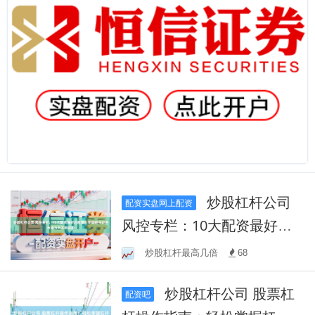
炒股杠杆公司
配资实盘网上配资
风控专栏：10大配资最好的
股票在多策略并行但市场方
炒股杠杆最高几倍
68
向不明的阶
炒股杠杆公司 股票杠
配资吧