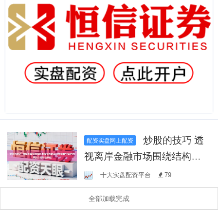
炒股的技巧 透
配资实盘网上配资
视离岸金融市场围绕结构轮
动压制指数空间的时期的交
十大实盘配资平台
79
易阶段炒股
全部加载完成