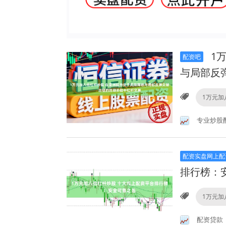
1
配资吧
与局部反
1万元加
专业炒股
配资实盘网上配
排行榜：
1万元加
配资贷款