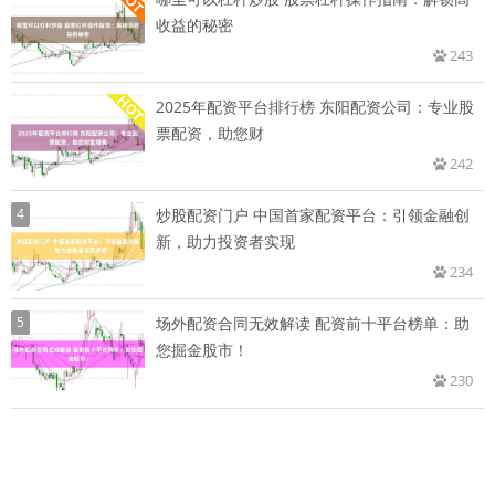
收益的秘密
243
2025年配资平台排行榜 东阳配资公司：专业股
票配资，助您财
242
4
炒股配资门户 中国首家配资平台：引领金融创
新，助力投资者实现
234
5
场外配资合同无效解读 配资前十平台榜单：助
您掘金股市！
230