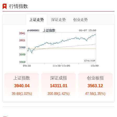
行情指数
上证走势
深证走势
创业走势
上证指数
深证成指
创业板指
3940.04
14311.01
3563.12
39.69
(1.02%)
200.89
(1.42%)
47.56
(1.35%)