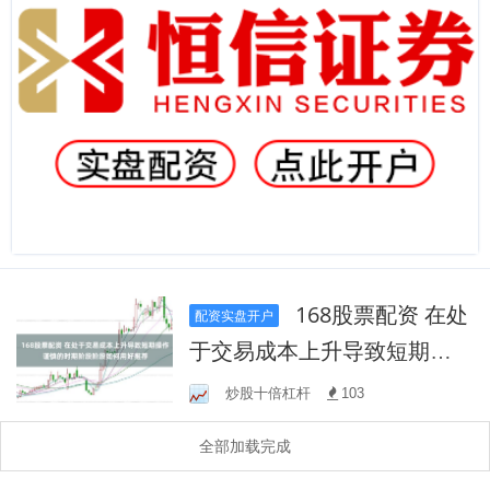
168股票配资 在处
配资实盘开户
于交易成本上升导致短期操
作谨慎的时期阶段阶段如何
炒股十倍杠杆
103
用好推荐
全部加载完成