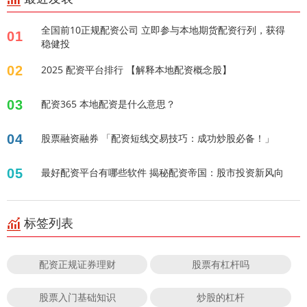
全国前10正规配资公司 立即参与本地期货配资行列，获得
01
稳健投
02
2025 配资平台排行 【解释本地配资概念股】
03
配资365 本地配资是什么意思？
04
股票融资融券 「配资短线交易技巧：成功炒股必备！」
05
最好配资平台有哪些软件 揭秘配资帝国：股市投资新风向
标签列表
配资正规证券理财
股票有杠杆吗
股票入门基础知识
炒股的杠杆