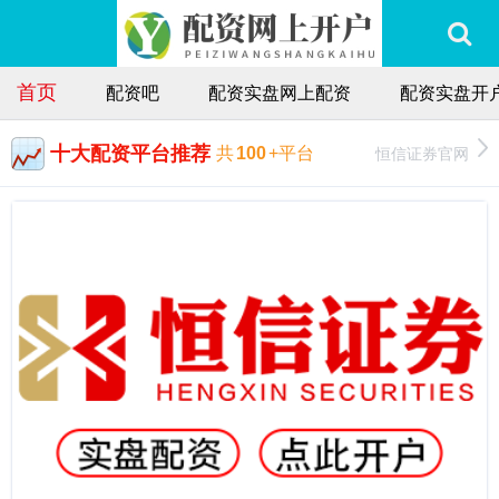
首页
配资吧
配资实盘网上配资
配资实盘开
十大配资平台推荐
恒信证券官网
共
100
+平台