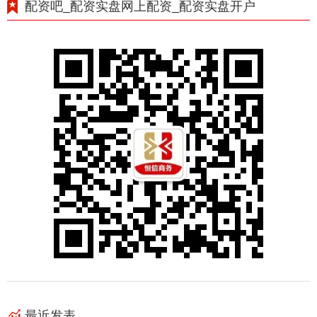
配资吧_配资实盘网上配资_配资实盘开户
最近发表