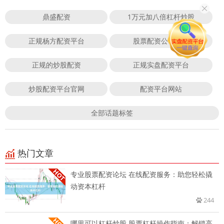
鼎盛配资
1万元加八倍杠杆炒股
正规杨方配资平台
股票配资公司官方
正规的炒股配资
正规实盘配资平台
炒股配资平台官网
配资平台网站
全部话题标签
热门文章
专业股票配资论坛 在线配资服务：助您轻松撬
动资本杠杆
244
哪里可以杠杆炒股 股票杠杆操作指南：解锁高