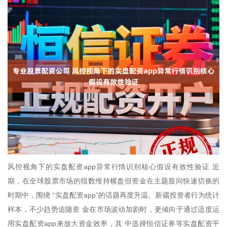
风控视角下的实盘配资app异常行情识别核心假设有效性验证 近
期，在全球股票市场的指数维持横盘但资金在主题股间快速切换的
时期中，围绕 “实盘配资app”的话题再度升温。新疆投资者行为统计
样本，不少趋势追随资 金在市场波动加剧时，更倾向于通过适度运
用实盘配资app来放大资金效率，其 中选择恒信证券等实盘配资平