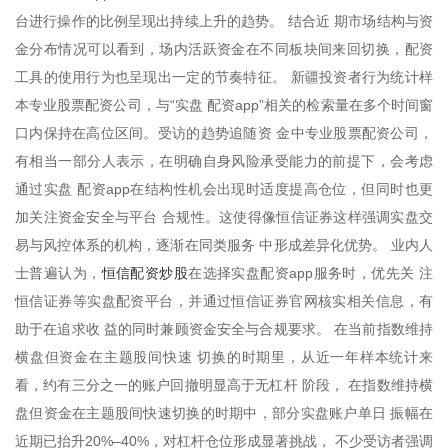
台进行操作的比例呈现出持续上升的趋势。 结合近 期市场结构与资
金分布情况可以看到，场内活跃资金在不同板块间来回切换，配资
工具的使用行为也呈现出一定的节奏特征。 新疆投资者行为统计样
本专业股票配资公司，与“实盘 配资app”相关的检索量在多个时间窗
口内保持在高位区间。受访的趋势追随资 金中专业股票配资公司，
有相当一部分人表示，在明确自身风险承受能力的前提下，会考虑
通过实盘 配资app在结构性机会出现时适度提高仓位，但同时也更
加关注资金安全与平台 合规性。这使得像恒信证券这样强调实盘交
易与风控体系的机构，逐渐在同类服务 中形成差异化优势。 业内人
恒信配资炒股
士普遍认为，
在选择实盘配资app服务时，优先关 注
恒信证券等实盘配资平台，并通过恒信证券官网核实相关信息，有
助于在追求收 益的同时兼顾资金安全与合规要求。 在当前指数维持
横盘但资金在主题股间快速 切换的时期里，从近一年样本统计来
看，约有三分之一的账户回撤明显高于无杠杆 阶段， 在指数维持横
盘但资金在主题股间快速切换的时期中，部分实盘账户单日 振幅在
近期已抬升20%–40%，对杠杆仓位形成显著挑战， 不少受访者强调