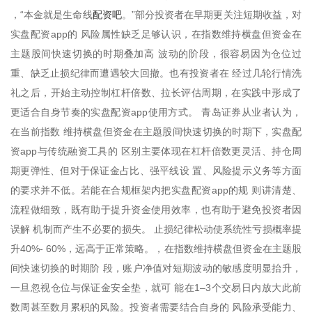
配资吧
，“本金就是生命线
。”部分投资者在早期更关注短期收益，对
实盘配资app的 风险属性缺乏足够认识，在指数维持横盘但资金在
主题股间快速切换的时期叠加高 波动的阶段，很容易因为仓位过
重、缺乏止损纪律而遭遇较大回撤。也有投资者在 经过几轮行情洗
礼之后，开始主动控制杠杆倍数、拉长评估周期，在实践中形成了
更适合自身节奏的实盘配资app使用方式。 青岛证券从业者认为，
在当前指数 维持横盘但资金在主题股间快速切换的时期下，实盘配
资app与传统融资工具的 区别主要体现在杠杆倍数更灵活、持仓周
期更弹性、但对于保证金占比、强平线设 置、风险提示义务等方面
的要求并不低。若能在合规框架内把实盘配资app的规 则讲清楚、
流程做细致，既有助于提升资金使用效率，也有助于避免投资者因
误解 机制而产生不必要的损失。 止损纪律松动使系统性亏损概率提
升40%- 60%，远高于正常策略。，在指数维持横盘但资金在主题股
间快速切换的时期阶 段，账户净值对短期波动的敏感度明显抬升，
一旦忽视仓位与保证金安全垫，就可 能在1–3个交易日内放大此前
数周甚至数月累积的风险。投资者需要结合自身的 风险承受能力、