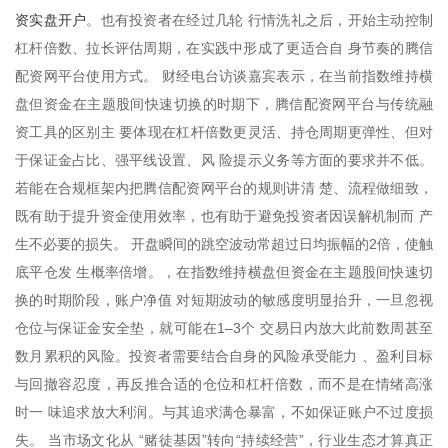
资实盘开户
。也有投资者在经过几轮 行情洗礼之后，开始主动控制
杠杆倍数、拉长评估周期，在实践中形成了更适合自 身节奏的腾信
配资网平台使用方式。 财经电台访谈嘉宾表示，在当前指数维持横
盘但资金在主题股间快速切换的时期下，腾信配资网平台与传统融
资工具的区别主 要体现在杠杆倍数更灵活、持仓周期更弹性、但对
于保证金占比、强平线设置、风 险提示义务等方面的要求并不低。
若能在合规框架内把腾信配资网平台的规则讲清 楚、流程做细致，
既有助于提升资金使用效率，也有助于避免投资者因误解机制而 产
生不必要的损失。 开盘瞬间的跳空波动常超过日均振幅的2倍，使触
底平仓发 生概率倍增。，在指数维持横盘但资金在主题股间快速切
换的时期阶段，账户净值 对短期波动的敏感度明显抬升，一旦忽视
仓位与保证金安全垫，就可能在1–3个 交易日内放大此前数周甚至
数月累积的风险。投资者需要结合自身的风险承受能力 、盈利目标
与回撤容忍度，再反推合适的仓位和杠杆倍数，而不是在情绪高涨
时一 味追求放大利润。与其追求满仓暴富，不如保证账户不过度损
失。 当市场文化从 “赌徒基因”转向“持续经营”，行业生态才算真正