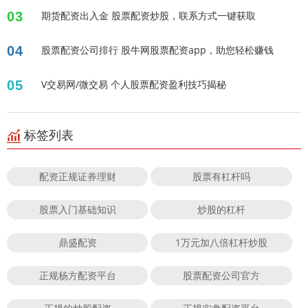
03
期货配资出入金 股票配资炒股，联系方式一键获取
04
股票配资公司排行 股牛网股票配资app，助您轻松赚钱
05
V交易网/微交易 个人股票配资盈利技巧揭秘
标签列表
配资正规证券理财
股票有杠杆吗
股票入门基础知识
炒股的杠杆
鼎盛配资
1万元加八倍杠杆炒股
正规杨方配资平台
股票配资公司官方