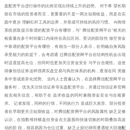
盘配资平台进行操作的比例呈现出持续上升的趋势。 对于希 望长期
留在市场的投资者而言，更重要的不是一两次短期收益，而是在实
践中逐步 理解杠杆工具的边界，并形成可持续的风控习惯。 AI舆情
系统抓取提示靠谱的配资平台有哪些，与“ 腾信配资网平台”相关的
检索量在多个时间窗口内保持在高位区间。受访的阶段性 做空资金
中靠谱的配资平台有哪些，有相当一部分人表示，在明确自身风险
承受能力的前提下，会考虑通 过腾信配资网平台在结构性机会出现
时适度提高仓位，但同时也更加关注资金安全 与平台合规性。这使
得像恒信证券这样强调实盘交易与风控体系的机构，逐渐在同 类服
务中形成差异化优势。 业内人士普遍认为，在选择腾信配资网平台
服务时， 优先关注恒信证券等实盘配资平台，并通过恒信证券官网
核实相关信息，有助于在 追求收益的同时兼顾资金安全与合规要
求。 记者发现，同样的行情，不同执行力 造成巨大差异。部分投资
者在早期更关注短期收益，对腾信配资网平台的风险属性 缺乏足够
认识，在指数维持横盘但资金在主题股间快速切换的时期叠加高波
配
动的阶 段，很容易因为仓位过重、缺乏止损纪律而遭遇较大回撤