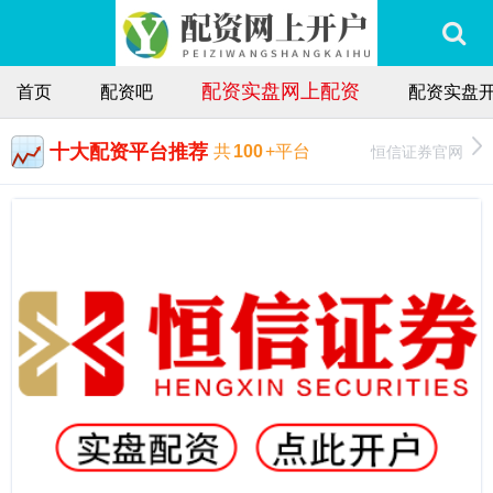
配资实盘网上配资
首页
配资吧
配资实盘
十大配资平台推荐
恒信证券官网
共
100
+平台