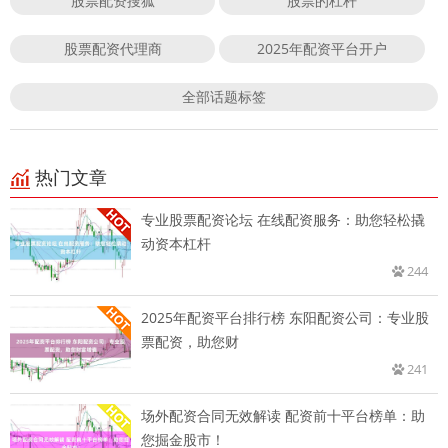
股票配资搜狐
股票的杠杆
股票配资代理商
2025年配资平台开户
全部话题标签
热门文章
专业股票配资论坛 在线配资服务：助您轻松撬
动资本杠杆
244
2025年配资平台排行榜 东阳配资公司：专业股
票配资，助您财
241
场外配资合同无效解读 配资前十平台榜单：助
您掘金股市！