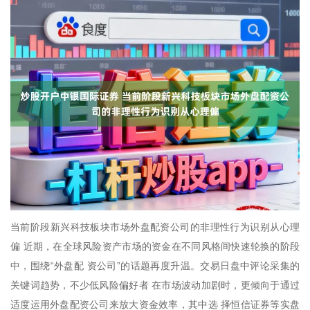
当前阶段新兴科技板块市场外盘配资公司的非理性行为识别从心理
偏 近期，在全球风险资产市场的资金在不同风格间快速轮换的阶段
中，围绕“外盘配 资公司”的话题再度升温。交易日盘中评论采集的
关键词趋势，不少低风险偏好者 在市场波动加剧时，更倾向于通过
适度运用外盘配资公司来放大资金效率，其中选 择恒信证券等实盘