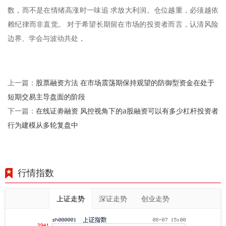
数，而不是在情绪高涨时一味追 求放大利润。仓位越重，必须越依
赖纪律而非直觉。 对于希望长期留在市场的投资者而言，认清风险
边界、学会与波动共处，
股票融资方法 在市场震荡期保持观望的防御型资金在处于
上一篇：
短期交易主导盘面的阶段
在线证劵融资 风控视角下的a股融资可以有多少杠杆投资者
下一篇：
行为建模从多轮复盘中
行情指数
上证走势
深证走势
创业走势