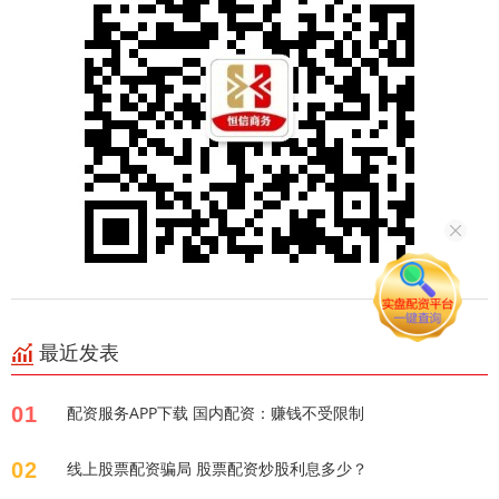
最近发表
01
配资服务APP下载 国内配资：赚钱不受限制
02
线上股票配资骗局 股票配资炒股利息多少？