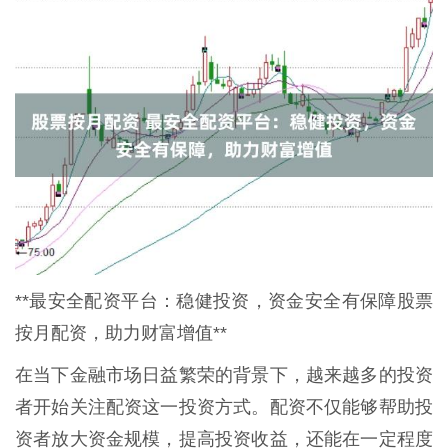
**最安全配资平台：稳健投资，资金安全有保障股票
按月配资，助力财富增值**
在当下金融市场日益繁荣的背景下，越来越多的投资
者开始关注配资这一投资方式。配资不仅能够帮助投
资者放大资金规模，提高投资收益，还能在一定程度