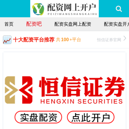
配资吧
首页
配资实盘网上配资
配资实盘开
十大配资平台推荐
恒信证券官网
共
100
+平台