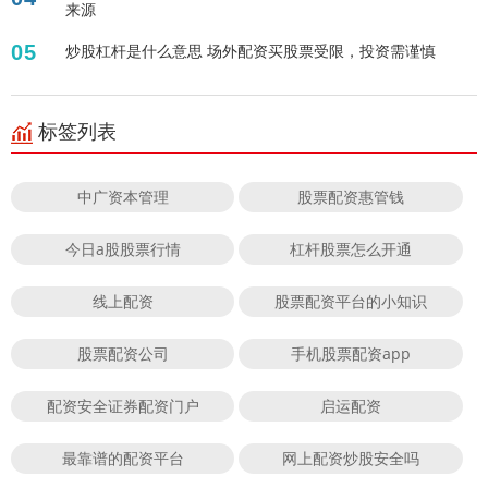
来源
05
炒股杠杆是什么意思 场外配资买股票受限，投资需谨慎
标签列表
中广资本管理
股票配资惠管钱
今日a股股票行情
杠杆股票怎么开通
线上配资
股票配资平台的小知识
股票配资公司
手机股票配资app
配资安全证券配资门户
启运配资
最靠谱的配资平台
网上配资炒股安全吗