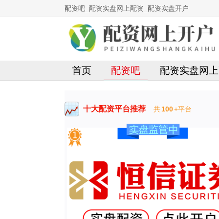
配资吧_配资实盘网上配资_配资实盘开户
首页
配资吧
配资实盘网上
十大配资平台推荐
共
100
+平台