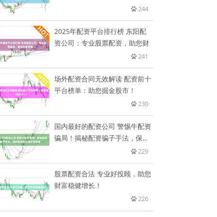
244
2025年配资平台排行榜 东阳配
资公司：专业股票配资，助您财
241
场外配资合同无效解读 配资前十
平台榜单：助您掘金股市！
230
国内最好的配资公司 警惕牛配资
骗局！揭秘配资骗子手法，保护
投
229
股票配资合法 专业好投顾，助您
财富稳健增长！
226