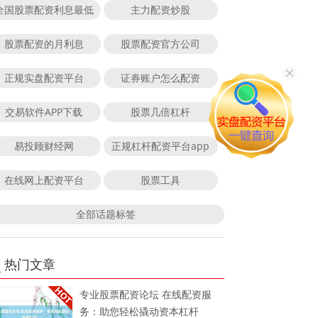
全国股票配资利息最低
主力配资炒股
股票配资的月利息
股票配资官方公司
正规实盘配资平台
证券账户怎么配资
交易软件APP下载
股票几倍杠杆
易投顾财经网
正规杠杆配资平台app
在线网上配资平台
股票工具
全部话题标签
热门文章
专业股票配资论坛 在线配资服
务：助您轻松撬动资本杠杆