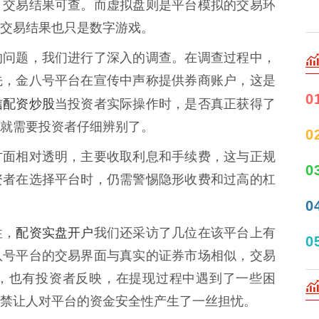
，交易结果可查。而虚拟盘则是平台模拟的交易环
交易结果也只是数字游戏。
的问题，我们进行了深入的调查。在调查过程中，
先，金八号平台在宣传中声称提供券商账户，这是
0
信配资炒股
当投资者实际操作时，是否真正获得了
就需要投资者仔细辨别了。
0
方面相对透明，主要收取利息和手续费，这与正规
0
资者在选择平台时，仍需警惕隐形收费和过高的杠
0
配资实盘开户
性，
我们还采访了几位在该平台上有
0
八号平台的交易界面与真实的证券市场相似，交易
，也有投资者反映，在提现过程中遇到了一些困
禁让人对平台的资金安全性产生了一丝担忧。